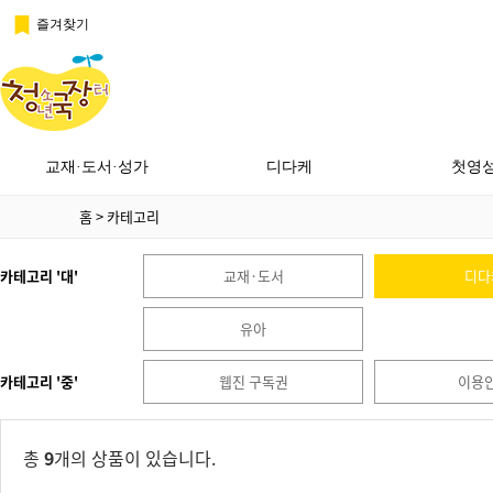
즐겨찾기
교재·도서·성가
디다케
첫영
홈
> 카테고리
카테고리 '대'
교재·도서
디다
유아
카테고리 '중'
웹진 구독권
이용
총
9
개의 상품이 있습니다.