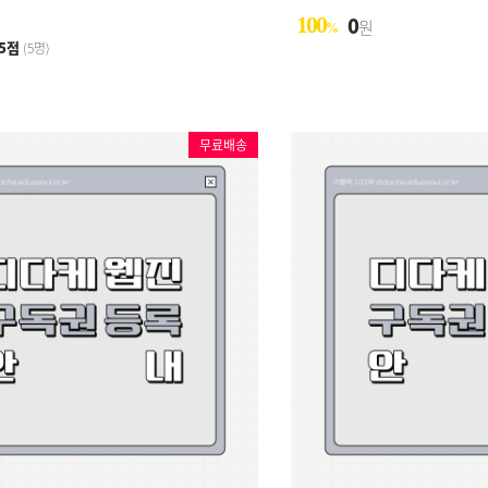
100
0
원
%
5점
(5명)
무료배송