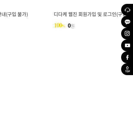
안내(구입 불가)
디다케 웹진 회원가입 및 로그인(구입 불
100
0
원
%