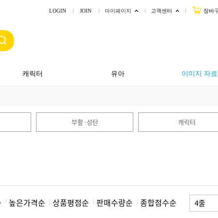
LOGIN
JOIN
마이페이지
고객센터
장바
캐릭터
유아
이미지 자료
부활·성탄
캐릭터
순
높은가격순
상품평점순
판매수량순
종합점수순
4줄