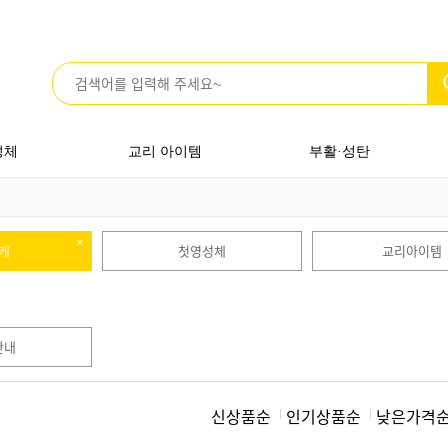
성체
교리 아이템
부활·성탄
케
첫영성체
교리아이템
안내
신상품순
인기상품순
낮은가격