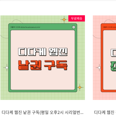
무료배송
디다케 웹진 낱권 구독(평일 오후2시 시리얼번호..