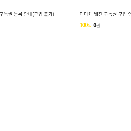
구독권 등록 안내(구입 불가)
디다케 웹진 구독권 구입 
100
0
원
%