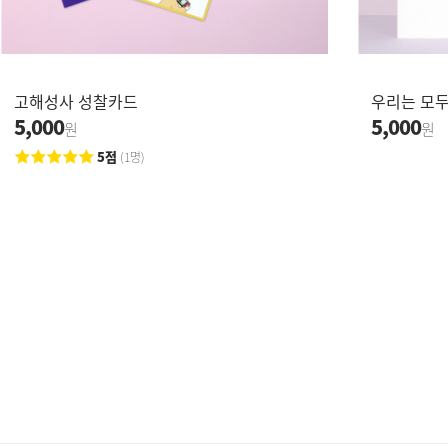
고해성사 성찰카드
우리는 모
5,000
5,000
원
원
5점
(1명)