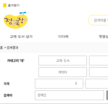
즐겨찾기
교재·도서·성가
디다케
첫영
홈
> 검색결과
카테고리 '대'
교재·도서
캐릭터
가격
~
검색어