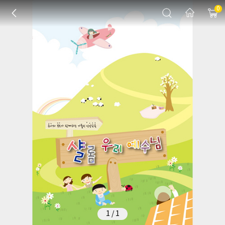
0
1
/
1